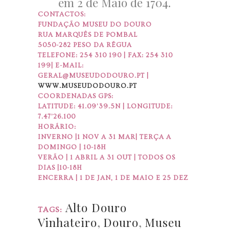
em 2 de Maio de 1704.
CONTACTOS:
FUNDAÇÃO MUSEU DO DOURO
RUA MARQUÊS DE POMBAL
5050-282 PESO DA RÉGUA
TELEFONE: 254 310 190 | FAX: 254 310
199| E-MAIL:
GERAL@MUSEUDODOURO.PT |
WWW.MUSEUDODOURO.PT
COORDENADAS GPS:
LATITUDE: 41.09’39.5N | LONGITUDE:
7.47’26.100
HORÁRIO:
INVERNO |1 NOV A 31 MAR| TERÇA A
DOMINGO | 10-18H
VERÃO | 1 ABRIL A 31 OUT | TODOS OS
DIAS |10-18H
ENCERRA | 1 DE JAN, 1 DE MAIO E 25 DEZ
Alto Douro
TAGS:
Vinhateiro
,
Douro
,
Museu