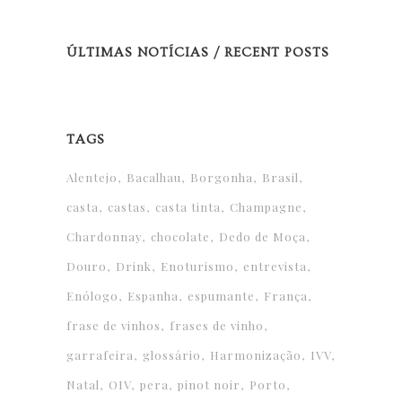
ÚLTIMAS NOTÍCIAS / RECENT POSTS
TAGS
Alentejo
Bacalhau
Borgonha
Brasil
casta
castas
casta tinta
Champagne
Chardonnay
chocolate
Dedo de Moça
Douro
Drink
Enoturismo
entrevista
Enólogo
Espanha
espumante
França
frase de vinhos
frases de vinho
garrafeira
glossário
Harmonização
IVV
Natal
OIV
pera
pinot noir
Porto