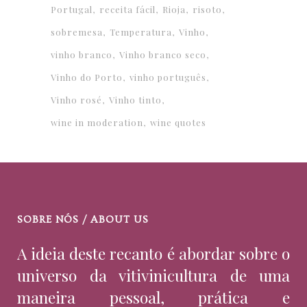
Portugal
receita fácil
Rioja
risoto
sobremesa
Temperatura
Vinho
vinho branco
Vinho branco seco
Vinho do Porto
vinho português
Vinho rosé
Vinho tinto
wine in moderation
wine quotes
SOBRE NÓS / ABOUT US
A ideia deste recanto é abordar sobre o
universo da vitivinicultura de uma
maneira pessoal, prática e